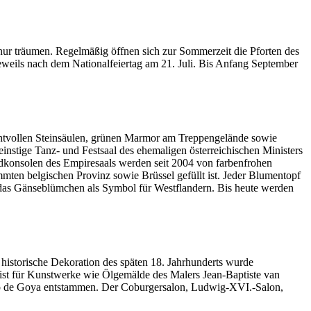
 nur träumen. Regelmäßig öffnen sich zur Sommerzeit die Pforten des
jeweils nach dem Nationalfeiertag am 21. Juli. Bis Anfang September
achtvollen Steinsäulen, grünen Marmor am Treppengelände sowie
einstige Tanz- und Festsaal des ehemaligen österreichischen Ministers
ndkonsolen des Empiresaals werden seit 2004 von farbenfrohen
mten belgischen Provinz sowie Brüssel gefüllt ist. Jeder Blumentopf
st das Gänseblümchen als Symbol für Westflandern. Bis heute werden
historische Dekoration des späten 18. Jahrhunderts wurde
e ist für Kunstwerke wie Ölgemälde des Malers Jean-Baptiste van
co de Goya entstammen. Der Coburgersalon, Ludwig-XVI.-Salon,