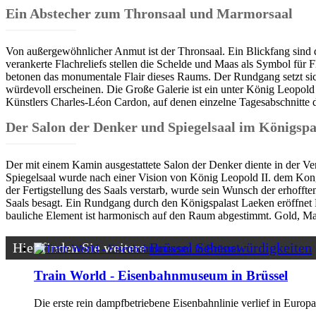
Ein Abstecher zum Thronsaal und Marmorsaal
Von außergewöhnlicher Anmut ist der Thronsaal. Ein Blickfang sind di
verankerte Flachreliefs stellen die Schelde und Maas als Symbol für
betonen das monumentale Flair dieses Raums. Der Rundgang setzt sic
würdevoll erscheinen. Die Große Galerie ist ein unter König Leopold
Künstlers Charles-Léon Cardon, auf denen einzelne Tagesabschnitte
Der Salon der Denker und Spiegelsaal im Königspa
Der mit einem Kamin ausgestattete Salon der Denker diente in der Verg
Spiegelsaal wurde nach einer Vision von König Leopold II. dem Kong
der Fertigstellung des Saals verstarb, wurde sein Wunsch der erhofft
Saals besagt. Ein Rundgang durch den Königspalast Laeken eröffnet Per
bauliche Element ist harmonisch auf den Raum abgestimmt. Gold, Ma
Hier finden Sie weitere
Brüssel Sehenswürdigkeiten
Train World - Eisenbahnmuseum in Brüssel
Die erste rein dampfbetriebene Eisenbahnlinie verlief in Europa