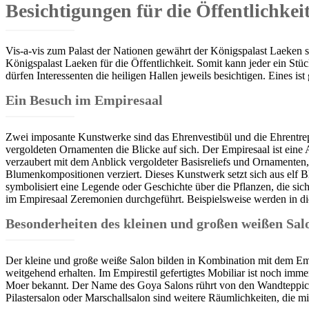
Besichtigungen für die Öffentlichke
Vis-a-vis zum Palast der Nationen gewährt der Königspalast Laeken s
Königspalast Laeken für die Öffentlichkeit. Somit kann jeder ein Stü
dürfen Interessenten die heiligen Hallen jeweils besichtigen. Eines i
Ein Besuch im Empiresaal
Zwei imposante Kunstwerke sind das Ehrenvestibül und die Ehrentrep
vergoldeten Ornamenten die Blicke auf sich. Der Empiresaal ist eine 
verzaubert mit dem Anblick vergoldeter Basisreliefs und Ornamenten
Blumenkompositionen verziert. Dieses Kunstwerk setzt sich aus elf B
symbolisiert eine Legende oder Geschichte über die Pflanzen, die sic
im Empiresaal Zeremonien durchgeführt. Beispielsweise werden in d
Besonderheiten des kleinen und großen weißen Sal
Der kleine und große weiße Salon bilden in Kombination mit dem Empi
weitgehend erhalten. Im Empirestil gefertigtes Mobiliar ist noch imm
Moer bekannt. Der Name des Goya Salons rührt von den Wandteppich
Pilastersalon oder Marschallsalon sind weitere Räumlichkeiten, die mit