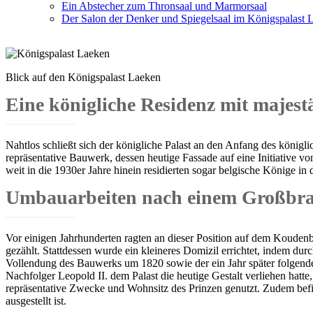
Ein Abstecher zum Thronsaal und Marmorsaal
Der Salon der Denker und Spiegelsaal im Königspalast 
Blick auf den Königspalast Laeken
Eine königliche Residenz mit majest
Nahtlos schließt sich der königliche Palast an den Anfang des königli
repräsentative Bauwerk, dessen heutige Fassade auf eine Initiative v
weit in die 1930er Jahre hinein residierten sogar belgische Könige i
Umbauarbeiten nach einem Großbra
Vor einigen Jahrhunderten ragten an dieser Position auf dem Koude
gezählt. Stattdessen wurde ein kleineres Domizil errichtet, indem d
Vollendung des Bauwerks um 1820 sowie der ein Jahr später folgende
Nachfolger Leopold II. dem Palast die heutige Gestalt verliehen hatt
repräsentative Zwecke und Wohnsitz des Prinzen genutzt. Zudem befi
ausgestellt ist.