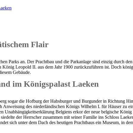
Laeken
ätischem Flair
chen Parks an. Der Prachtbau und die Parkanlage sind einzig durch den 
on König Leopold II. aus dem Jahr 1900 zurückzuführen ist. Doch könig
n diesem Gebäude.
nd im Königspalast Laeken
nberg sogar die Hofburg der Habsburger und Burgunder in Richtung H
urch Anweisung des niederländischen Königs Wilhelm I. für Häuser zu e
n Unabhängigkeitserklärung Belgiens erkor der neue belgische König 
e, siedelte der Herrscher zusammen mit seiner Familie ins Schloss Lae
ndet sich unter dem Dach des heutigen Prachtbaus ein Museum, in dem 