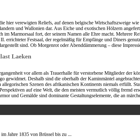
e hier verewigten Reliefs, auf denen belgische Wirtschaftszweige wie 
 Flandern und Wallonien dar. Aus Eiche und exotischen Hölzern angefer
h im Marmorsaal fort, der seinem Namen alle Ehre macht. Mehrere Reit
 II. errichteter Festsaal, der regelmäßig für Empfänge und Diners gen
 dargestellt sind. Ob Morgenrot oder Abenddämmerung – diese Impress
last Laeken
angenheit vor allem als Trauerhalle für verstorbene Mitglieder der kön
o gewidmet. Deshalb sind die oberhalb der Kaminmäntel angebrachten F
en allegorischen Szenen des afrikanischen Kontinents niemals erfüllt. 
spektiven auf eine Welt, die den meisten vermutlich völlig fremd ersch
rmor und Gemälde sind dominante Gestaltungselemente, die an märche
 im Jahre 1835 von Brüssel bis zu ...