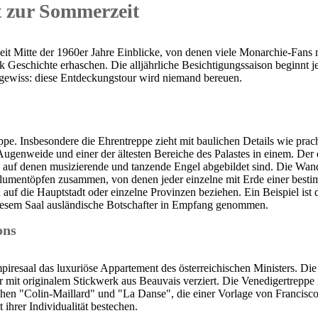
it zur Sommerzeit
eit Mitte der 1960er Jahre Einblicke, von denen viele Monarchie-Fans
ck Geschichte erhaschen. Die alljährliche Besichtigungssaison beginnt 
st gewiss: diese Entdeckungstour wird niemand bereuen.
pe. Insbesondere die Ehrentreppe zieht mit baulichen Details wie pr
Augenweide und einer der ältesten Bereiche des Palastes in einem. Der 
, auf denen musizierende und tanzende Engel abgebildet sind. Die Wa
lumentöpfen zusammen, von denen jeder einzelne mit Erde einer bestim
h auf die Hauptstadt oder einzelne Provinzen beziehen. Ein Beispiel i
iesem Saal ausländische Botschafter in Empfang genommen.
ons
resaal das luxuriöse Appartement des österreichischen Ministers. Die 
er mit originalem Stickwerk aus Beauvais verziert. Die Venedigertrepp
en "Colin-Maillard" und "La Danse", die einer Vorlage von Francis
 ihrer Individualität bestechen.