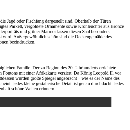
die Jagd oder Fischfang dargestellt sind. Oberhalb der Türen
tigtes Parkett, vergoldete Ornamente sowie Kronleuchter aus Bronze
erporträts und grüner Marmor lassen diesen Saal besonders
utzt wird. Außergewöhnlich schön sind die Deckengemälde des
ionen beeindrucken.
iglichen Familie. Der zu Beginn des 20. Jahrhunderts errichtete
ontons mit einer Afrikakarte verziert. Da König Leopold II. vor
Stattdessen wurden große Spiegel angebracht – wie es der Name des
eint. Jedes kleine gestalterische Detail ist genau durchdacht. Jedes
nhaft schöne Welten erinnern.