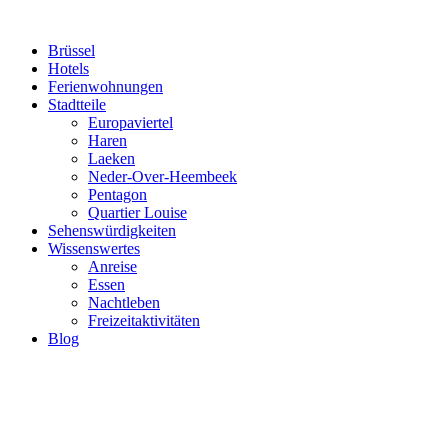
Brüssel
Hotels
Ferienwohnungen
Stadtteile
Europaviertel
Haren
Laeken
Neder-Over-Heembeek
Pentagon
Quartier Louise
Sehenswürdigkeiten
Wissenswertes
Anreise
Essen
Nachtleben
Freizeitaktivitäten
Blog