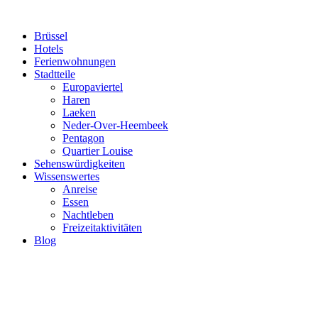
Brüssel
Hotels
Ferienwohnungen
Stadtteile
Europaviertel
Haren
Laeken
Neder-Over-Heembeek
Pentagon
Quartier Louise
Sehenswürdigkeiten
Wissenswertes
Anreise
Essen
Nachtleben
Freizeitaktivitäten
Blog