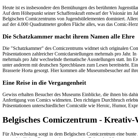
Heute ist es insbesondere den Bemühungen des berühmten Jugenstila
Auf dem Höhepunkt seiner Schaffenskraft entwarf der Visionär im Jah
Belgischen Comiczentrums von Jugendstilelementen dominiert. Alle
auf der 4.000 Quadratmeter großen Fläche alles, was das Comic-Herz
Die Schatzkammer macht ihrem Namen alle Ehre
Die "Schatzkammer" des Comiczentrums widmet sich originalen Comi
Präsentationen zahlreicher Comicdarstellungen mehrmals pro Jahr. 
mehrmals pro Jahr wechselnde thematische Ausstellungen statt. Im E
unter anderem mit deutschen Sprechblasen zum Lesen bereitsteht. Ein 
Brasserie Horta gesorgt. Hier kommen alle Museumsbesucher auf ihre K
Eine Reise in die Vergangenheit
Gewiss erhalten Besucher des Museums Einblicke, die ihnen bis dahi
Anfertigung von Comics widmeten. Den richtigen Durchbruch erlebten d
Präsentationen unterschiedlicher Comicstile wie Heroic, Humor, Expre
Belgisches Comiczentrum - Kreativ
Für Abwechslung sorgt in dem Belgischen Comiczentrum eine bunte 