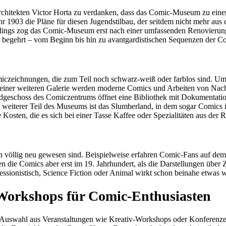
rchitekten Victor Horta zu verdanken, dass das Comic-Museum zu eine
r 1903 die Pläne für diesen Jugendstilbau, der seitdem nicht mehr aus
rdings zog das Comic-Museum erst nach einer umfassenden Renovierung
 begehrt – vom Beginn bis hin zu avantgardistischen Sequenzen der Co
czeichnungen, die zum Teil noch schwarz-weiß oder farblos sind. Um
In einer weiteren Galerie werden moderne Comics und Arbeiten von Nac
rdgeschoss des Comiczentrums öffnet eine Bibliothek mit Dokumentation
weiterer Teil des Museums ist das Slumberland, in dem sogar Comics in
osten, die es sich bei einer Tasse Kaffee oder Spezialitäten aus der 
n völlig neu gewesen sind. Beispielweise erfahren Comic-Fans auf de
ie Comics aber erst im 19. Jahrhundert, als die Darstellungen über Zei
ssionistisch, Science Fiction oder Animal wirkt schon beinahe etwas w
-Workshops für Comic-Enthusiasten
Auswahl aus Veranstaltungen wie Kreativ-Workshops oder Konferenze