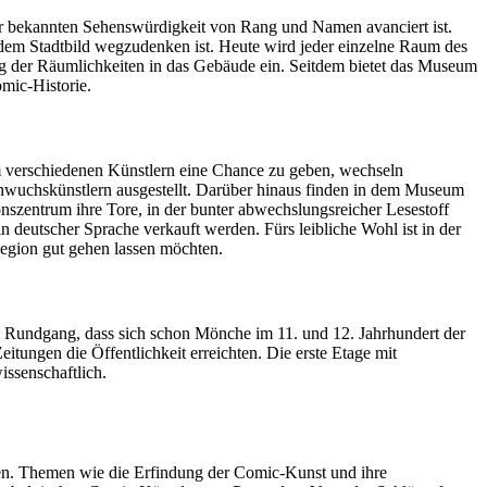
r bekannten Sehenswürdigkeit von Rang und Namen avanciert ist.
 dem Stadtbild wegzudenken ist. Heute wird jeder einzelne Raum des
 der Räumlichkeiten in das Gebäude ein. Seitdem bietet das Museum
mic-Historie.
 verschiedenen Künstlern eine Chance zu geben, wechseln
hwuchskünstlern ausgestellt. Darüber hinaus finden in dem Museum
szentrum ihre Tore, in der bunter abwechslungsreicher Lesestoff
 deutscher Sprache verkauft werden. Fürs leibliche Wohl ist in der
Region gut gehen lassen möchten.
m Rundgang, dass sich schon Mönche im 11. und 12. Jahrhundert der
tungen die Öffentlichkeit erreichten. Die erste Etage mit
issenschaftlich.
n. Themen wie die Erfindung der Comic-Kunst und ihre