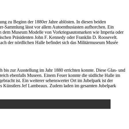
llung zu Beginn der 1880er Jahre ablösten. In diesen beiden
er-Sammlung lässt vor allem Autoenthusiasten aufhorchen. Ein
 in dem Museum Modelle von Vorkriegsautomarken wie Imperia oder
nischen Präsidenten John F. Kennedy oder Franklin D. Roosevelt.
ach der nördlichen Halle befindet sich das Militärmuseum Musée
h bis zur Ausstellung im Jahr 1880 errichten konnte. Diese Glas- und
reich ebenfalls Museen. Einem Feuer konnte die südliche Halle im
racht ist. Ein weiterer sehenswerter Ort im Jubelpark ist der
 des Künstlers Jef Lambeaux. Zudem laden im gesamten Jubelpark