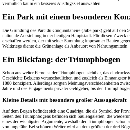
vermutlich kaum ein besseres Ausflugsziel auswählen.
Ein Park mit einem besonderen Kon
Die Gründung des Parc du Cinquantaneire (Jubelpark) geht auf den 50
nationale Ausstellung in der heutigen Hauptstadt. Für diesen Zweck e
erschaffen werden, der mit seiner Sammlung imposanter Bauten gegenü
Weltkriegs diente die Grünanlage als Anbauort von Nahrungsmitteln.
Ein Blickfang: der Triumphbogen
Schon aus weiter Ferne ist der Triumphbogen sichtbar, das eindruck
Geschichte Belgiens veranschaulichen und zugleich als Eingangstor f
1880 konzipiert. Allerdings sorgten Meinungsverschiedenheiten zwisc
Jahre und des Engagements privater Geldgeber, bis der Triumphbogen 
Kleine Details mit besonders großer Aussagekraft
Auf dem Bogen befindet sich eine Quadriga, die als Symbol der Provi
Seiten des Triumphbogens befinden sich Säulengalerien, die wiederum 
eines der wichtigsten Argumente, weshalb der Triumphbogen schon a
von ungefähr. Bei schönem Wetter wird an dem größten der drei Bögen