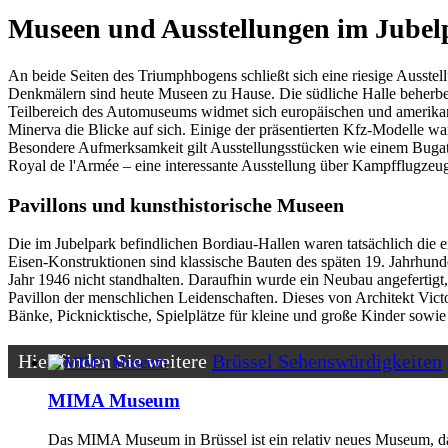
Museen und Ausstellungen im Jubel
An beide Seiten des Triumphbogens schließt sich eine riesige Ausstell
Denkmälern sind heute Museen zu Hause. Die südliche Halle beherbe
Teilbereich des Automuseums widmet sich europäischen und amerika
Minerva die Blicke auf sich. Einige der präsentierten Kfz-Modelle w
Besondere Aufmerksamkeit gilt Ausstellungsstücken wie einem Bugatt
Royal de l'Armée – eine interessante Ausstellung über Kampfflugzeug
Pavillons und kunsthistorische Museen
Die im Jubelpark befindlichen Bordiau-Hallen waren tatsächlich die e
Eisen-Konstruktionen sind klassische Bauten des späten 19. Jahrhund
Jahr 1946 nicht standhalten. Daraufhin wurde ein Neubau angefertigt,
Pavillon der menschlichen Leidenschaften. Dieses von Architekt Vict
Bänke, Picknicktische, Spielplätze für kleine und große Kinder sowi
Hier finden Sie weitere
Brüssel Sehenswürdigkeiten
MIMA Museum
Das MIMA Museum in Brüssel ist ein relativ neues Museum, das