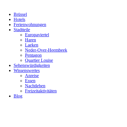
Brüssel
Hotels
Ferienwohnungen
Stadtteile
Europaviertel
Haren
Laeken
Neder-Over-Heembeek
Pentagon
Quartier Louise
Sehenswürdigkeiten
Wissenswertes
Anreise
Essen
Nachtleben
Freizeitaktivitäten
Blog