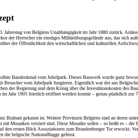
zept
. Jahrestag von Belgiens Unabhängigkeit im Jahr 1880 zurück. Anlässli
rkor der Herrscher ein einstiges Militärübungsgelände aus, das sich auß
ber der Öffentlichkeit den wirtschaftlichen und kulturellen Aufschwu
svollste Baudenkmal vom Jubelpark. Dieses Bauwerk wurde ganz bewusst
ür Besucher vom Jubelpark fungieren. Eigentlich war der aus Belgische
hen der Regierung und dem König über die Investitionskosten des Baup
im Jahr 1905 feierlich eröffnet werden konnte – genau pünktlich zur 
nz Brabant gekannt ist. Weitere Provinzen Belgiens sind an deren unter
mit Mosaiken verziert sind. Diese Mosaike sollen – so heißt es – die f
uf den ersten Blick Assoziationen zum Brandenburger Tor erweckt. Ver
 die belgische Nationalflagge gehisst.