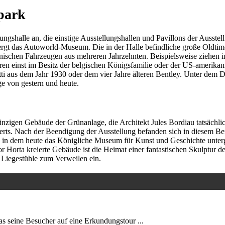
park
ungshalle an, die einstige Ausstellungshallen und Pavillons der Ausste
rgt das Autoworld-Museum. Die in der Halle befindliche große Oldtim
nischen Fahrzeugen aus mehreren Jahrzehnten. Beispielsweise ziehen
aren einst im Besitz der belgischen Königsfamilie oder der US-amerika
i aus dem Jahr 1930 oder dem vier Jahre älteren Bentley. Unter dem D
e von gestern und heute.
inzigen Gebäude der Grünanlage, die Architekt Jules Bordiau tatsächlic
erts. Nach der Beendigung der Ausstellung befanden sich in diesem Be
 in dem heute das Königliche Museum für Kunst und Geschichte untergeb
or Horta kreierte Gebäude ist die Heimat einer fantastischen Skulptur
e Liegestühle zum Verweilen ein.
 seine Besucher auf eine Erkundungstour ...