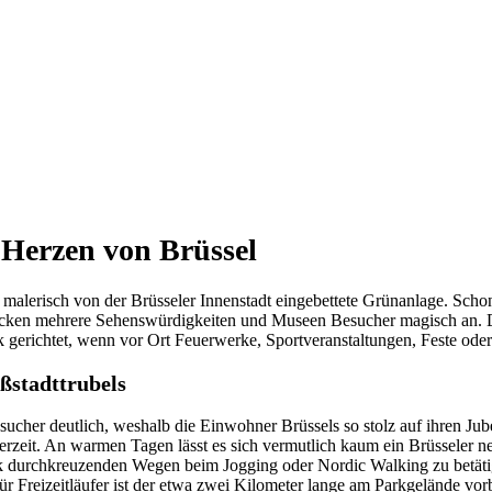
 Herzen von Brüssel
ne malerisch von der Brüsseler Innenstadt eingebettete Grünanlage. S
locken mehrere Sehenswürdigkeiten und Museen Besucher magisch an. Doc
k gerichtet, wenn vor Ort Feuerwerke, Sportveranstaltungen, Feste oder
oßstadttrubels
ucher deutlich, weshalb die Einwohner Brüssels so stolz auf ihren Jube
erzeit. An warmen Tagen lässt es sich vermutlich kaum ein Brüsseler n
rk durchkreuzenden Wegen beim Jogging oder Nordic Walking zu betätig
für Freizeitläufer ist der etwa zwei Kilometer lange am Parkgelände 