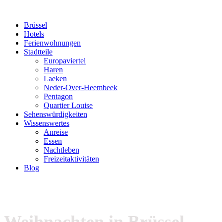
Brüssel
Hotels
Ferienwohnungen
Stadtteile
Europaviertel
Haren
Laeken
Neder-Over-Heembeek
Pentagon
Quartier Louise
Sehenswürdigkeiten
Wissenswertes
Anreise
Essen
Nachtleben
Freizeitaktivitäten
Blog
Weihnachten in Brüssel