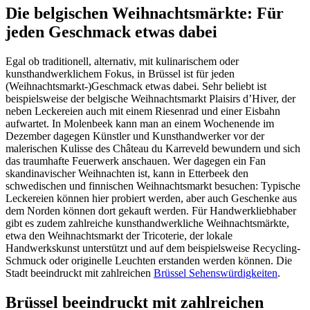
Die belgischen Weihnachtsmärkte: Für
jeden Geschmack etwas dabei
Egal ob traditionell, alternativ, mit kulinarischem oder
kunsthandwerklichem Fokus, in Brüssel ist für jeden
(Weihnachtsmarkt-)Geschmack etwas dabei. Sehr beliebt ist
beispielsweise der belgische Weihnachtsmarkt Plaisirs d’Hiver, der
neben Leckereien auch mit einem Riesenrad und einer Eisbahn
aufwartet. In Molenbeek kann man an einem Wochenende im
Dezember dagegen Künstler und Kunsthandwerker vor der
malerischen Kulisse des Château du Karreveld bewundern und sich
das traumhafte Feuerwerk anschauen. Wer dagegen ein Fan
skandinavischer Weihnachten ist, kann in Etterbeek den
schwedischen und finnischen Weihnachtsmarkt besuchen: Typische
Leckereien können hier probiert werden, aber auch Geschenke aus
dem Norden können dort gekauft werden. Für Handwerkliebhaber
gibt es zudem zahlreiche kunsthandwerkliche Weihnachtsmärkte,
etwa den Weihnachtsmarkt der Tricoterie, der lokale
Handwerkskunst unterstützt und auf dem beispielsweise Recycling-
Schmuck oder originelle Leuchten erstanden werden können. Die
Stadt beeindruckt mit zahlreichen
Brüssel Sehenswürdigkeiten
.
Brüssel beeindruckt mit zahlreichen