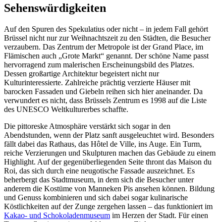
Sehenswürdigkeiten
Auf den Spuren des Spekulatius oder nicht – in jedem Fall gehört
Brüssel nicht nur zur Weihnachtszeit zu den Städten, die Besucher
verzaubern. Das Zentrum der Metropole ist der Grand Place, im
Flämischen auch „Grote Markt“ genannt. Der schöne Name passt
hervorragend zum malerischen Erscheinungsbild des Platzes.
Dessen großartige Architektur begeistert nicht nur
Kulturinteressierte. Zahlreiche prächtig verzierte Häuser mit
barocken Fassaden und Giebeln reihen sich hier aneinander. Da
verwundert es nicht, dass Brüssels Zentrum es 1998 auf die Liste
des UNESCO Weltkulturerbes schaffte.
Die pittoreske Atmosphäre verstärkt sich sogar in den
Abendstunden, wenn der Platz sanft ausgeleuchtet wird. Besonders
fällt dabei das Rathaus, das Hôtel de Ville, ins Auge. Ein Turm,
reiche Verzierungen und Skulpturen machen das Gebäude zu einem
Highlight. Auf der gegenüberliegenden Seite thront das Maison du
Roi, das sich durch eine neugotische Fassade auszeichnet. Es
beherbergt das Stadtmuseum, in dem sich die Besucher unter
anderem die Kostüme von Manneken Pis ansehen können. Bildung
und Genuss kombinieren und sich dabei sogar kulinarische
Köstlichkeiten auf der Zunge zergehen lassen – das funktioniert im
Kakao- und Schokoladenmuseum
im Herzen der Stadt. Für einen